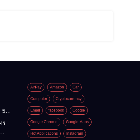
AirPay
Amazon
Car
Computer
Cryptocurrency
 5
Email
facebook
Google
่อง
โทร
Google Chrome
Google Maps
องไป
Hot Applications
Instagram