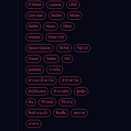
mail
IT News
Lazada
LINE
่ได้
Line man
Mobile
Movie
่
Netflix
News
Other
shopee
Solar Cell
Space-Galaxy
TikTok
Top 10
Travel
Twitter
VIU
youtube
การเงิน
ชำระค่าน้ำค่าไฟ
ชำรำค่าไฟ
ต้นไม้มงคล
ทำนายฝัน
ผู้หญิง
ฟัน
รีวิวหนัง
รีวิวเกม
สินค้าแนะนำ
สินเชื่อ
สุขภาพ
อาหาร