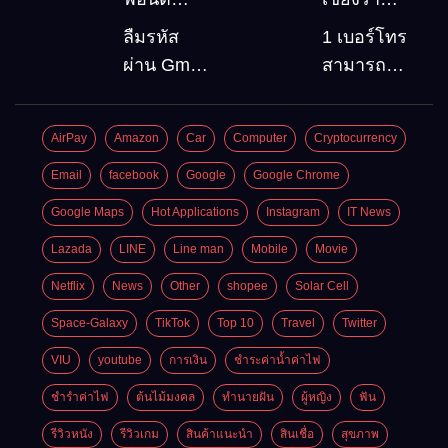
(Font)
สถานที่
ลืมรหัส
1 เบอร์โทร
ลงบน
ท่องเที่ยว
ผ่าน Gmail
สามารถ
Windows10
ต้องไป
วิธีกู้คืน
สมัคร
Google
Gmail
AirPay
Amazon
Car
Computer
Cryptocurrency
account
บัญชีใหม่
อัพเดต
ได้กี่ครั้ง?
Email
facebook
Google
Google Chrome
ล่าสุด
กี่บัญชี ?
Google Maps
Hot Applications
Instagram
IT News
Lazada
LINE
Line man
Mobile
Movie
Netflix
News
Other
shopee
Solar Cell
Space-Galaxy
TikTok
Top 10
Travel
Twitter
VIU
youtube
การเงิน
ชำระค่าน้ำค่าไฟ
ชำรำค่าไฟ
ต้นไม้มงคล
ทำนายฝัน
ผู้หญิง
ฟัน
รีวิวหนัง
รีวิวเกม
สินค้าแนะนำ
สินเชื่อ
สุขภาพ