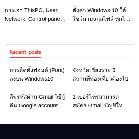
Windows เวอร์ชั่นเก่า
Windows10
การเอา ThisPC, User,
ตั้งค่า Windows 10 ให้
Computer
Computer
Network, Control panel
โชว์นามสกุลไฟล์ ทุกไฟล์
ไว้หน้า Desktop
บน PC
Windows 10
Recent posts
การติดตั้งฟอนต์ (Font)
จังหวัดเชียงราย 5
Computer
Travel
ลงบน Windows10
สถานที่ท่องเที่ยวต้องไป
ลืมรหัสผ่าน Gmail วิธีกู้
1 เบอร์โทรสามารถ
Email
Email
คืน Google account
สมัคร Gmail บัญชีใหม่
อัพเดตล่าสุด
ได้กี่ครั้ง? กี่บัญชี ?