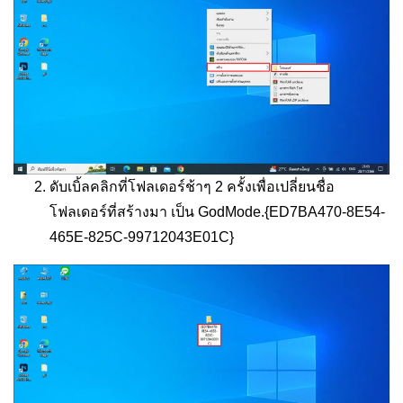
ดับเบิ้ลคลิกที่โฟลเดอร์ช้าๆ 2 ครั้งเพื่อเปลี่ยนชื่อ
โฟลเดอร์ที่สร้างมา เป็น
GodMode.{ED7BA470-8E54-
465E-825C-99712043E01C}