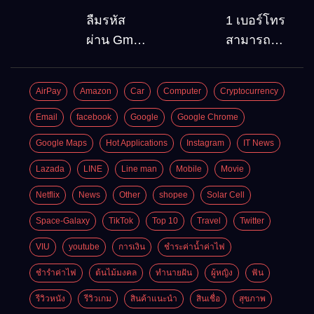
(Font)
สถานที่
ลืมรหัส
1 เบอร์โทร
ลงบน
ท่องเที่ยว
ผ่าน Gmail
สามารถ
Windows10
ต้องไป
วิธีกู้คืน
สมัคร
Google
Gmail
AirPay
Amazon
Car
Computer
Cryptocurrency
account
บัญชีใหม่
อัพเดต
ได้กี่ครั้ง?
Email
facebook
Google
Google Chrome
ล่าสุด
กี่บัญชี ?
Google Maps
Hot Applications
Instagram
IT News
Lazada
LINE
Line man
Mobile
Movie
Netflix
News
Other
shopee
Solar Cell
Space-Galaxy
TikTok
Top 10
Travel
Twitter
VIU
youtube
การเงิน
ชำระค่าน้ำค่าไฟ
ชำรำค่าไฟ
ต้นไม้มงคล
ทำนายฝัน
ผู้หญิง
ฟัน
รีวิวหนัง
รีวิวเกม
สินค้าแนะนำ
สินเชื่อ
สุขภาพ