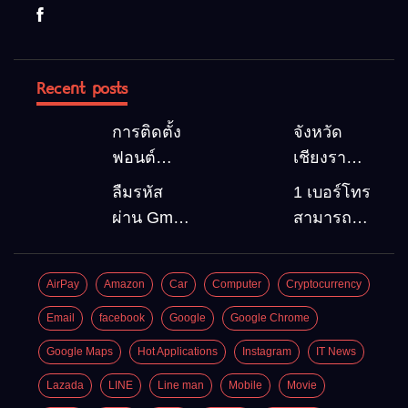
Recent posts
การติดตั้ง
จังหวัด
ฟอนต์
เชียงราย 5
(Font)
สถานที่
ลืมรหัส
1 เบอร์โทร
ลงบน
ท่องเที่ยว
ผ่าน Gmail
สามารถ
Windows10
ต้องไป
วิธีกู้คืน
สมัคร
Google
Gmail
AirPay
Amazon
Car
Computer
Cryptocurrency
account
บัญชีใหม่
อัพเดต
ได้กี่ครั้ง?
Email
facebook
Google
Google Chrome
ล่าสุด
กี่บัญชี ?
Google Maps
Hot Applications
Instagram
IT News
Lazada
LINE
Line man
Mobile
Movie