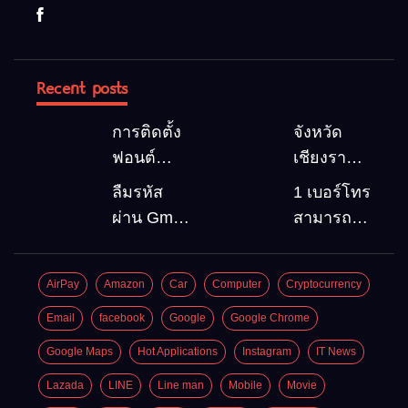
Recent posts
การติดตั้ง
จังหวัด
ฟอนต์
เชียงราย 5
(Font)
สถานที่
ลืมรหัส
1 เบอร์โทร
ลงบน
ท่องเที่ยว
ผ่าน Gmail
สามารถ
Windows10
ต้องไป
วิธีกู้คืน
สมัคร
Google
Gmail
AirPay
Amazon
Car
Computer
Cryptocurrency
account
บัญชีใหม่
อัพเดต
ได้กี่ครั้ง?
Email
facebook
Google
Google Chrome
ล่าสุด
กี่บัญชี ?
Google Maps
Hot Applications
Instagram
IT News
Lazada
LINE
Line man
Mobile
Movie