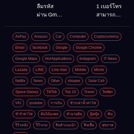
(Font)
สถานที่
ลืมรหัส
1 เบอร์โทร
ลงบน
ท่องเที่ยว
ผ่าน Gmail
สามารถ
Windows10
ต้องไป
วิธีกู้คืน
สมัคร
Google
Gmail
AirPay
Amazon
Car
Computer
Cryptocurrency
account
บัญชีใหม่
อัพเดต
ได้กี่ครั้ง?
Email
facebook
Google
Google Chrome
ล่าสุด
กี่บัญชี ?
Google Maps
Hot Applications
Instagram
IT News
Lazada
LINE
Line man
Mobile
Movie
Netflix
News
Other
shopee
Solar Cell
Space-Galaxy
TikTok
Top 10
Travel
Twitter
VIU
youtube
การเงิน
ชำระค่าน้ำค่าไฟ
ชำรำค่าไฟ
ต้นไม้มงคล
ทำนายฝัน
ผู้หญิง
ฟัน
รีวิวหนัง
รีวิวเกม
สินค้าแนะนำ
สินเชื่อ
สุขภาพ