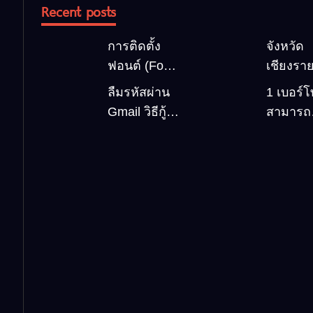
Recent posts
การติดตั้ง
จังหวัด
ฟอนต์ (Font)
เชียงราย
ลงบน
สถานที่ท
ลืมรหัสผ่าน
1 เบอร์
Windows10
เที่ยวต้
Gmail วิธีกู้
สามารถ
คืน Google
สมัคร G
account
บัญชีใหม
อัพเดตล่าสุด
กี่ครั้ง? กี
บัญชี ?