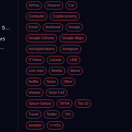
AirPay
Amazon
Car
Computer
Cryptocurrency
 5
Email
facebook
Google
่อง
โทร
Google Chrome
Google Maps
องไป
Hot Applications
Instagram
mail
IT News
Lazada
LINE
่ได้
Line man
Mobile
Movie
่
Netflix
News
Other
shopee
Solar Cell
Space-Galaxy
TikTok
Top 10
Travel
Twitter
VIU
youtube
การเงิน