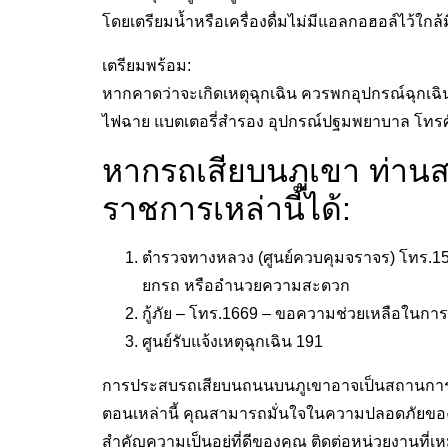
โดยเตรียมน้ำหรือเครื่องดื่มไม่มีแอลกอฮอล์ไว้ใกล้
เตรียมพร้อม:
หากคาดว่าจะเกิดเหตุฉุกเฉิน ควรพกอุปกรณ์ฉุกเฉิน
ไฟฉาย แบตเตอรี่สำรอง อุปกรณ์ปฐมพยาบาล โทรศัพท์ม
หากรถเสียบนภูเขา ท่าน
ราชการเหล่านี้ได้:
ตํารวจทางหลวง (ศูนย์ควบคุมจราจร) โทร.1
ยกรถ หรืออํานวยความสะดวก
กู้ภัย – โทร.1669 – ขอความช่วยเหลือในการ
ศูนย์รับแจ้งเหตุฉุกเฉิน 191
การประสบรถเสียบนถนนบนภูเขาอาจเป็นสถานการณ์ท
ตอนเหล่านี้ คุณสามารถมั่นใจในความปลอดภัยของ
สำคัญความเป็นอยู่ที่ดีของคุณ ติดต่อหน่วยงานที่