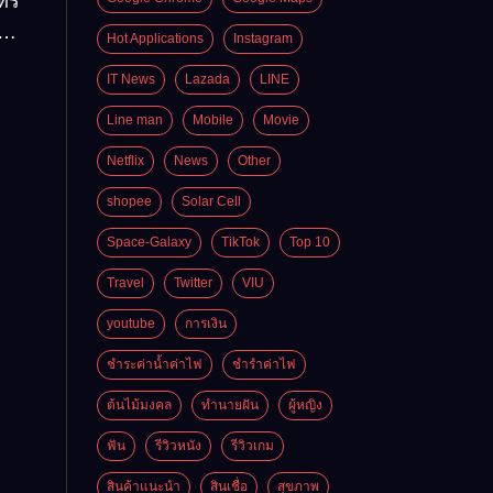
โทร
องไป
Hot Applications
Instagram
mail
IT News
Lazada
LINE
่ได้
Line man
Mobile
Movie
่
Netflix
News
Other
shopee
Solar Cell
Space-Galaxy
TikTok
Top 10
Travel
Twitter
VIU
youtube
การเงิน
ชำระค่าน้ำค่าไฟ
ชำรำค่าไฟ
ต้นไม้มงคล
ทำนายฝัน
ผู้หญิง
ฟัน
รีวิวหนัง
รีวิวเกม
สินค้าแนะนำ
สินเชื่อ
สุขภาพ