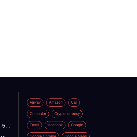
AirPay
Amazon
Car
Computer
Cryptocurrency
 5
Email
facebook
Google
่อง
Google Chrome
Google Maps