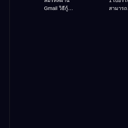
ลืมรหัสผ่าน
1 เบอร์
Windows10
เที่ยวต้
Gmail วิธีกู้
สามารถ
คืน Google
สมัคร G
account
บัญชีใหม
อัพเดตล่าสุด
กี่ครั้ง? กี
บัญชี ?