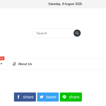
Saturday, 8 August 2026
new
About Us
share
tweet
share