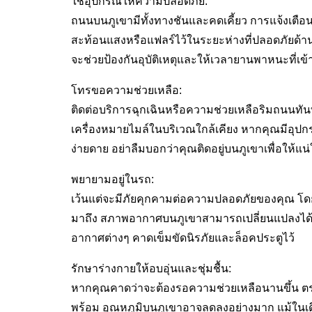
ใช้อุปกรณ์ให้ความปลอดภัย:
ถนนบนภูเขามีทั้งทางชันและคดเคี้ยว การแจ้งเตือนให้
สะท้อนแสงหรือแฟลร์ไว้ในระยะห่างที่ปลอดภัยด้าน
จะช่วยป้องกันอุบัติเหตุและให้เวลายานพาหนะที่เ
โทรขอความช่วยเหลือ:
ติดต่อบริการฉุกเฉินหรือความช่วยเหลือริมถนนทัน
เครื่องหมายไมล์ในบริเวณใกล้เคียง หากคุณมีอุปก
ง่ายดาย อย่าลืมบอกว่าคุณติดอยู่บนภูเขาเพื่อให้แ
พยายามอยู่ในรถ:
เว้นแต่จะมีภัยคุกคามต่อความปลอดภัยของคุณ โดย
มาถึง สภาพอากาศบนภูเขาสามารถเปลี่ยนแปลงได้อ
อากาศต่างๆ คาดเข็มขัดนิรภัยและล็อคประตูไว้
รักษาร่างกายให้อบอุ่นและชุ่มชื้น:
หากคุณคาดว่าจะต้องรอความช่วยเหลือนานขึ้น ตรวจส
พร้อม อุณหภูมิบนภูเขาอาจลดลงอย่างมาก แม้ในเดือ