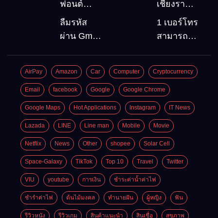
ฟอนต์
เชียงราย 5
(Font)
สถานที่
ลืมรหัส
1 เบอร์โทร
ลงบน
ท่องเที่ยว
ผ่าน Gmail
สามารถ
Windows10
ต้องไป
วิธีกู้คืน
สมัคร
Google
Gmail
AirPay
Amazon
Car
Computer
Cryptocurrency
account
บัญชีใหม่
อัพเดต
ได้กี่ครั้ง?
Email
facebook
Google
Google Chrome
ล่าสุด
กี่บัญชี ?
Google Maps
Hot Applications
Instagram
IT News
Lazada
LINE
Line man
Mobile
Movie
Netflix
News
Other
shopee
Solar Cell
Space-Galaxy
TikTok
Top 10
Travel
Twitter
VIU
youtube
การเงิน
ชำระค่าน้ำค่าไฟ
ชำรำค่าไฟ
ต้นไม้มงคล
ทำนายฝัน
ผู้หญิง
ฟัน
รีวิวหนัง
รีวิวเกม
สินค้าแนะนำ
สินเชื่อ
สุขภาพ