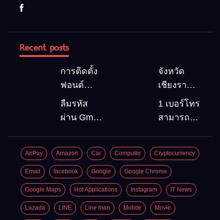
Recent posts
การติดตั้ง
จังหวัด
ฟอนต์
เชียงราย 5
(Font)
สถานที่
ลืมรหัส
1 เบอร์โทร
ลงบน
ท่องเที่ยว
ผ่าน Gmail
สามารถ
Windows10
ต้องไป
วิธีกู้คืน
สมัคร
Google
Gmail
AirPay
Amazon
Car
Computer
Cryptocurrency
account
บัญชีใหม่
อัพเดต
ได้กี่ครั้ง?
Email
facebook
Google
Google Chrome
ล่าสุด
กี่บัญชี ?
Google Maps
Hot Applications
Instagram
IT News
Lazada
LINE
Line man
Mobile
Movie