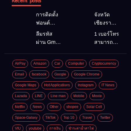
Recent posts
การติดตั้ง
จังหวัด
ฟอนต์
เชียงราย 5
(Font)
สถานที่
ลืมรหัส
1 เบอร์โทร
ลงบน
ท่องเที่ยว
ผ่าน Gmail
สามารถ
Windows10
ต้องไป
วิธีกู้คืน
สมัคร
Google
Gmail
AirPay
Amazon
Car
Computer
Cryptocurrency
account
บัญชีใหม่
อัพเดต
ได้กี่ครั้ง?
Email
facebook
Google
Google Chrome
ล่าสุด
กี่บัญชี ?
Google Maps
Hot Applications
Instagram
IT News
Lazada
LINE
Line man
Mobile
Movie
Netflix
News
Other
shopee
Solar Cell
Space-Galaxy
TikTok
Top 10
Travel
Twitter
VIU
youtube
การเงิน
ชำระค่าน้ำค่าไฟ