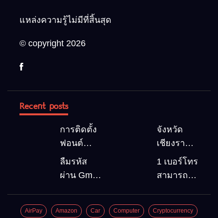
แหล่งความรู้ไม่มีที่สิ้นสุด
© copyright 2026
Recent posts
การติดตั้ง
จังหวัด
ฟอนต์
เชียงราย 5
(Font)
สถานที่
ลืมรหัส
1 เบอร์โทร
ลงบน
ท่องเที่ยว
ผ่าน Gmail
สามารถ
Windows10
ต้องไป
วิธีกู้คืน
สมัคร
Google
Gmail
AirPay
Amazon
Car
Computer
Cryptocurrency
account
บัญชีใหม่