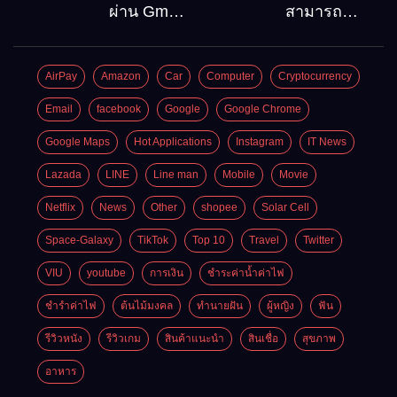
ลงบน
ท่องเที่ยว
ผ่าน Gmail
สามารถ
Windows10
ต้องไป
วิธีกู้คืน
สมัคร
Google
Gmail
AirPay
Amazon
Car
Computer
Cryptocurrency
account
บัญชีใหม่
อัพเดต
ได้กี่ครั้ง?
Email
facebook
Google
Google Chrome
ล่าสุด
กี่บัญชี ?
Google Maps
Hot Applications
Instagram
IT News
Lazada
LINE
Line man
Mobile
Movie
Netflix
News
Other
shopee
Solar Cell
Space-Galaxy
TikTok
Top 10
Travel
Twitter
VIU
youtube
การเงิน
ชำระค่าน้ำค่าไฟ
ชำรำค่าไฟ
ต้นไม้มงคล
ทำนายฝัน
ผู้หญิง
ฟัน
รีวิวหนัง
รีวิวเกม
สินค้าแนะนำ
สินเชื่อ
สุขภาพ
อาหาร