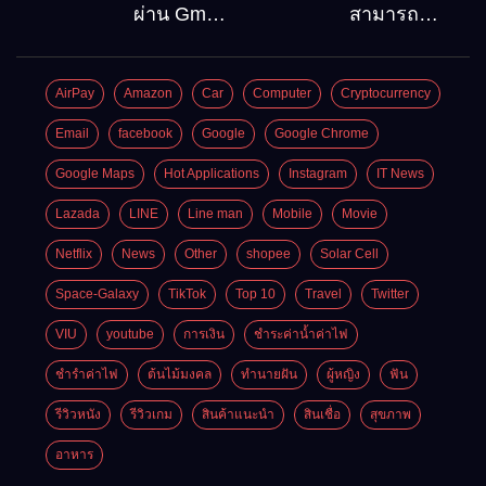
ลงบน
ท่องเที่ยว
ผ่าน Gmail
สามารถ
Windows10
ต้องไป
วิธีกู้คืน
สมัคร
Google
Gmail
AirPay
Amazon
Car
Computer
Cryptocurrency
account
บัญชีใหม่
อัพเดต
ได้กี่ครั้ง?
Email
facebook
Google
Google Chrome
ล่าสุด
กี่บัญชี ?
Google Maps
Hot Applications
Instagram
IT News
Lazada
LINE
Line man
Mobile
Movie
Netflix
News
Other
shopee
Solar Cell
Space-Galaxy
TikTok
Top 10
Travel
Twitter
VIU
youtube
การเงิน
ชำระค่าน้ำค่าไฟ
ชำรำค่าไฟ
ต้นไม้มงคล
ทำนายฝัน
ผู้หญิง
ฟัน
รีวิวหนัง
รีวิวเกม
สินค้าแนะนำ
สินเชื่อ
สุขภาพ
อาหาร