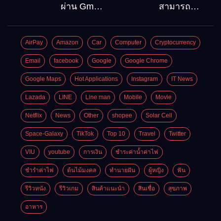
ลงบน
ท่องเที่ยว
ผ่าน Gmail
สามารถ
Windows10
ต้องไป
วิธีกู้คืน
สมัคร
Google
Gmail
AirPay
Amazon
Car
Computer
Cryptocurrency
account
บัญชีใหม่
อัพเดต
ได้กี่ครั้ง?
Email
facebook
Google
Google Chrome
ล่าสุด
กี่บัญชี ?
Google Maps
Hot Applications
Instagram
IT News
Lazada
LINE
Line man
Mobile
Movie
Netflix
News
Other
shopee
Solar Cell
Space-Galaxy
TikTok
Top 10
Travel
Twitter
VIU
youtube
การเงิน
ชำระค่าน้ำค่าไฟ
ชำรำค่าไฟ
ต้นไม้มงคล
ทำนายฝัน
ผู้หญิง
ฟัน
รีวิวหนัง
รีวิวเกม
สินค้าแนะนำ
สินเชื่อ
สุขภาพ
อาหาร