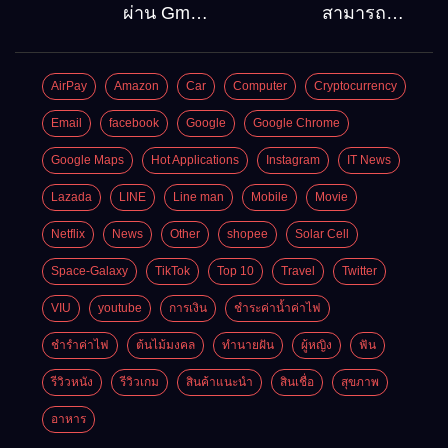
ลงบน
ท่องเที่ยว
ผ่าน Gmail
สามารถ
Windows10
ต้องไป
วิธีกู้คืน
สมัคร
Google
Gmail
AirPay
Amazon
Car
Computer
Cryptocurrency
account
บัญชีใหม่
อัพเดต
ได้กี่ครั้ง?
Email
facebook
Google
Google Chrome
ล่าสุด
กี่บัญชี ?
Google Maps
Hot Applications
Instagram
IT News
Lazada
LINE
Line man
Mobile
Movie
Netflix
News
Other
shopee
Solar Cell
Space-Galaxy
TikTok
Top 10
Travel
Twitter
VIU
youtube
การเงิน
ชำระค่าน้ำค่าไฟ
ชำรำค่าไฟ
ต้นไม้มงคล
ทำนายฝัน
ผู้หญิง
ฟัน
รีวิวหนัง
รีวิวเกม
สินค้าแนะนำ
สินเชื่อ
สุขภาพ
อาหาร