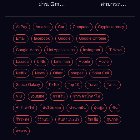
ลงบน
ท่องเที่ยว
ผ่าน Gmail
สามารถ
Windows10
ต้องไป
วิธีกู้คืน
สมัคร
Google
Gmail
AirPay
Amazon
Car
Computer
Cryptocurrency
account
บัญชีใหม่
อัพเดต
ได้กี่ครั้ง?
Email
facebook
Google
Google Chrome
ล่าสุด
กี่บัญชี ?
Google Maps
Hot Applications
Instagram
IT News
Lazada
LINE
Line man
Mobile
Movie
Netflix
News
Other
shopee
Solar Cell
Space-Galaxy
TikTok
Top 10
Travel
Twitter
VIU
youtube
การเงิน
ชำระค่าน้ำค่าไฟ
ชำรำค่าไฟ
ต้นไม้มงคล
ทำนายฝัน
ผู้หญิง
ฟัน
รีวิวหนัง
รีวิวเกม
สินค้าแนะนำ
สินเชื่อ
สุขภาพ
อาหาร