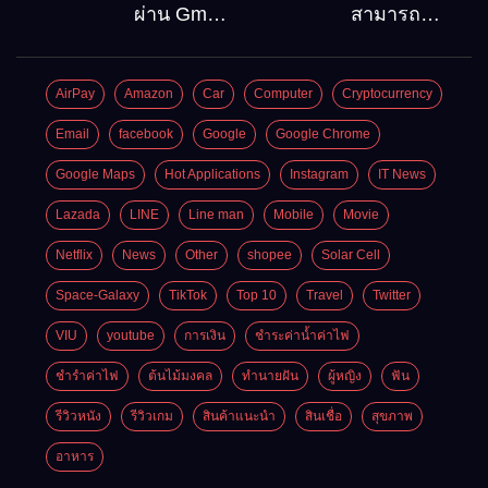
ลงบน
ท่องเที่ยว
ผ่าน Gmail
สามารถ
Windows10
ต้องไป
วิธีกู้คืน
สมัคร
Google
Gmail
AirPay
Amazon
Car
Computer
Cryptocurrency
account
บัญชีใหม่
อัพเดต
ได้กี่ครั้ง?
Email
facebook
Google
Google Chrome
ล่าสุด
กี่บัญชี ?
Google Maps
Hot Applications
Instagram
IT News
Lazada
LINE
Line man
Mobile
Movie
Netflix
News
Other
shopee
Solar Cell
Space-Galaxy
TikTok
Top 10
Travel
Twitter
VIU
youtube
การเงิน
ชำระค่าน้ำค่าไฟ
ชำรำค่าไฟ
ต้นไม้มงคล
ทำนายฝัน
ผู้หญิง
ฟัน
รีวิวหนัง
รีวิวเกม
สินค้าแนะนำ
สินเชื่อ
สุขภาพ
อาหาร