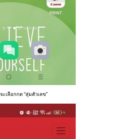
 จะเลือกกด “สุ่มตัวเลข”