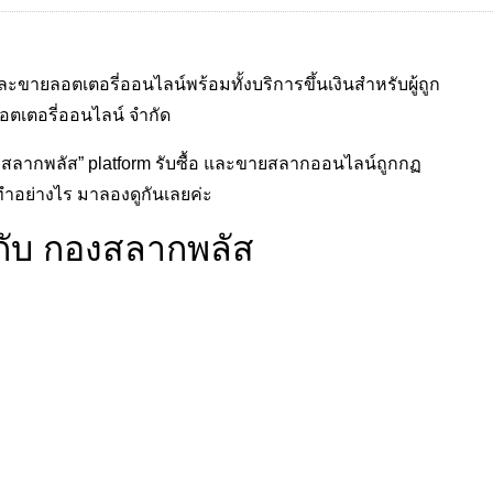
และขายลอตเตอรี่ออนไลน์พร้อมทั้งบริการขึ้นเงินสำหรับผู้ถูก
อตเตอรี่ออนไลน์ จำกัด
งสลากพลัส” platform รับซื้อ และขายสลากออนไลน์ถูกกฏ
ทำอย่างไร มาลองดูกันเลยค่ะ
 กับ กองสลากพลัส