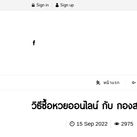
Sign in
Sign up
หน้าแรก
วิธีซื้อหวยออนไลน์ กับ กองส
15 Sep 2022
2975
Hot Applications