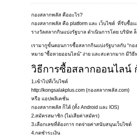
กองสลากพลัส คืออะไร?
กองสลากพลัส คือ platform และ เว็บไซต์ ที่รับซื้อ
รางวัลสลากกินแบ่งรัฐบาล ดำเนินการโดย บริษัท ล็
เรามากูขั้นตอนการซื้อสลากกินแบ่งรัฐบาลกับ “กอ
หมาย “ซื้อหวยออนไลน์” ง่าย และสะดวกมาก มีวิธี
วิธีการซื้อสลากออนไลน์
1.เข้าไปที่เว็บไซต์
http://kongsalakplus.com (กองสลากพลัส.com)
หรือ แอปพลิเคชั่น
กองสลากพลัส ก็ได้ (ทั้ง Android และ IOS)
2.สมัครสมาชิก (ไม่เสียค่าสมัคร)
3.เลือกเลขที่ต้องการ กดจ่ายค่าสนับสนุนเว็บไซต์
4.กดชำระเงิน