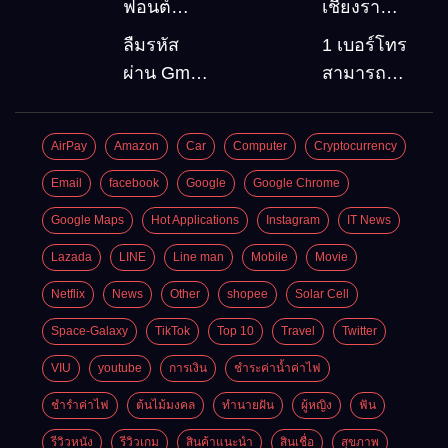
ฟอนต์
เชียงราย 5
(Font)
สถานที่
ลืมรหัส
1 เบอร์โทร
ลงบน
ท่องเที่ยว
ผ่าน Gmail
สามารถ
Windows10
ต้องไป
วิธีกู้คืน
สมัคร
Google
Gmail
AirPay
Amazon
Car
Computer
Cryptocurrency
account
บัญชีใหม่
อัพเดต
ได้กี่ครั้ง?
Email
facebook
Google
Google Chrome
ล่าสุด
กี่บัญชี ?
Google Maps
Hot Applications
Instagram
IT News
Lazada
LINE
Line man
Mobile
Movie
Netflix
News
Other
shopee
Solar Cell
Space-Galaxy
TikTok
Top 10
Travel
Twitter
VIU
youtube
การเงิน
ชำระค่าน้ำค่าไฟ
ชำรำค่าไฟ
ต้นไม้มงคล
ทำนายฝัน
ผู้หญิง
ฟัน
รีวิวหนัง
รีวิวเกม
สินค้าแนะนำ
สินเชื่อ
สุขภาพ