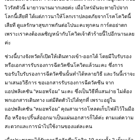
ไวรัสตัวนี้ มายาวนานมากเลยค่ะ เมื่อไหร่มันจะหายไปจาก
โลกนี้เสียที ได้แต่ภาวนาให้โลกเราปลอดภัยจากโรคโควิดนี้
เสียที ดูแลรักษาสุขภาพกันต่อไปนะคะทุกคน การ์ดอย่าตก
เพราะเราคงต้องเผชิญหน้ากับโควิดเจ้าตัวร้ายนี้ไปอีกนานเลย
ค่ะ
ช่วงนี้บางจังหวัดก็เปิดให้เดินทางเข้า-ออกได้ โดยมีใบรับรอง
หรือเอกสารรับรองการฉีดวัคซีนโควิดแล้วนะคะ ซึ่งการ
ขอรับใบรับรองการฉีดวัคซีนนั้นทำได้หลายวิธี และวันนี้เราจะ
มาเสนอวิธีการ ขอเอกสารรับรองการฉีดวัคซีน จาก
แอปพลิเคชัน “หมอพร้อม” นะคะ ซึ่งเป็นวิธีที่แสนง่าย ไม่ต้อง
พกเอกสารเดินทาง แต่มีติดตัวไปได้ทุกที่ เพราะอยู่ใน
แอปพลิเคชัน “หมอพร้อม” คุณสามารถโหลดเก็บไฟล์ไว้ในมือ
ถือ หรือจะปริ้นส์ออกมาเป็นแผ่นเอกสารก็ได้ค่ะ ตามแต่ความ
สะดวกและการนำไปใช้งานของแต่ละคน