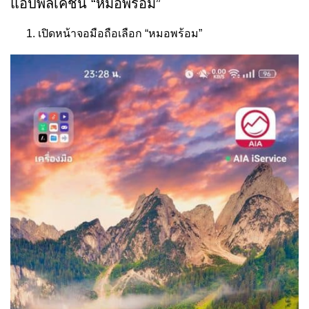
แอปพลิเคชัน “หมอพร้อม”
เปิดหน้าจอมือถือเลือก “หมอพร้อม”