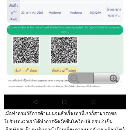
เมื่อทำตามวิธีการด้านบนจนสำเร็จ เท่านี้เราก็สามารถขอ
ใบรับรองว่าเราได้ทำการฉีดวัคซีนโควิด-19 ครบ 2 เข็ม
เรียบร้อยแล้ว จะเดินทางไปไหนก็สะดวกหมดกังวล พร้อมโชว์