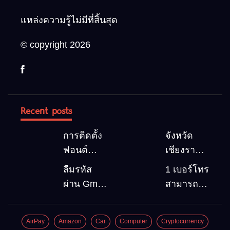
แหล่งความรู้ไม่มีที่สิ้นสุด
© copyright 2026
Recent posts
การติดตั้ง
จังหวัด
ฟอนต์
เชียงราย 5
(Font)
สถานที่
ลืมรหัส
1 เบอร์โทร
ลงบน
ท่องเที่ยว
ผ่าน Gmail
สามารถ
Windows10
ต้องไป
วิธีกู้คืน
สมัคร
Google
Gmail
AirPay
Amazon
Car
Computer
Cryptocurrency
account
บัญชีใหม่