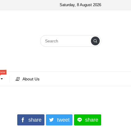
Saturday, 8 August 2026
new
About Us
share
tweet
share