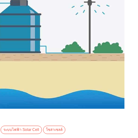
ระบบไฟฟ้า Solar Cell
โซล่าเซลล์