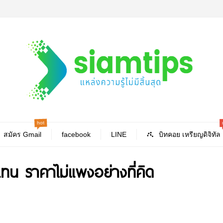
hot
สมัคร Gmail
facebook
LINE
บิทคอย เหรียญดิจิทัล
ทน ราคาไม่แพงอย่างที่คิด