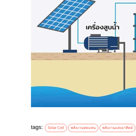
tags:
Solar Cell
พลังงานทดแทน
พลังงานแสงอาทิตย์