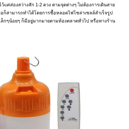
ไว้แค่ส่องสว่างสัก 1-2 ดวง ตามจุดต่างๆ ไม่ต้องการเดินสาย
ม่พอก็สามารถทำได้โดยการซื้อหลอดไฟโซล่าเซลล์สำเร็จรูป
นเล็กๆน้อยๆ ก็มีอยู่มากมายตามท้องตลาดทั่วไป หรือทางร้าน