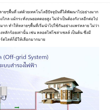
ายๆพื้นที่ แต่ด้วยเทคโนโลยีปัจจุบันที่ได้พัฒนาไปอย่างมาก
่ห่างไกล แม้กระทั่งบนยอดดอยสูง ไม่จำเป็นต้องกังวลอีกต่อไป
าก ทำให้หลายๆพื้นที่เริ่มนำไปใช้กันอย่างแพร่หลาย ไม่ว่า
ลักร้อยเท่านั้น เช่น หลอดไฟโซล่าเซลล์ เป็นต้น ซึ่งมี
ร์ตไลท์ก็มีให้เลือกมากมาย