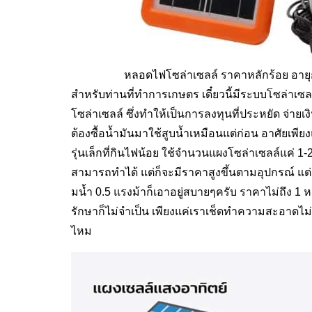
หลอดไฟโซล่าเซลล์ ราคาหลักร้อย อายุ
สำหรับท่านที่ทำการเกษตร เดี๋ยวนี้มีระบบโซล่าเซล
โซล่าเซลล์ ซึ่งทำให้เป็นการลงทุนที่ประหยัด จ่ายเ
ต้องซื้อน้ำมันมาใช้สูบน้ำเหมือนแต่ก่อน อาศัยเพียง
รุ่นเล็กที่กินไฟน้อย ใช้จำนวนแผงโซล่าเซลล์แค่ 1-
สามารถทำได้ แต่ก็จะมีราคาสูงขึ้นตามอุปกรณ์ แต่ถ้
มน้ำ 0.5 แรงม้าก็เอาอยู่สบายๆครับ ราคาไม่ถึง 
รักษาก็ไม่จำเป็น เพียงแค่เราเช็ดทำความสะอาดไม่
ไหม