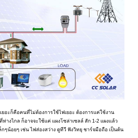
เยอะก็คือคนที่ไม่ต้องการใช้ไฟเยอะ ต้องการแค่ใช้งาน
ี่ห่างไกล ก็อาจจะใช้แค่ แผงโซล่าเซลล์ สัก 1-2 แผงแล้ว
ๆน้อยๆ เช่น ไฟส่องสว่าง ดูทีวี ฟังวิทยุ ชาร์จมือถือ เป็นต้น